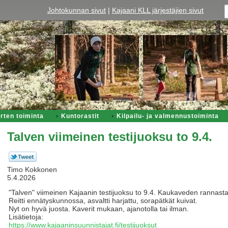
Johtokunnan sivut
|
Kajaani KLL järjestäjien sivut
rten toiminta
Kuntorastit
Kilpailu- ja valmennustoiminta
Talven viimeinen testijuoksu to 9.4.
Timo Kokkonen
5.4.2026
"Talven" viimeinen Kajaanin testijuoksu to 9.4. Kaukaveden rannasta,
Reitti ennätyskunnossa, asvaltti harjattu, sorapätkät kuivat.
Nyt on hyvä juosta. Kaverit mukaan, ajanotolla tai ilman.
Lisätietoja:
https://www.kajaaninsuunnistajat.fi/testijuoksut