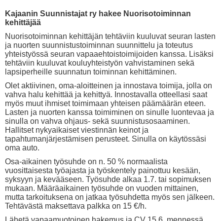
Kajaanin Suunnistajat ry hakee Nuorisotoiminnan
kehittäjää
Nuorisotoiminnan kehittäjän tehtäviin kuuluvat seuran lasten
ja nuorten suunnistustoiminnan suunnittelu ja toteutus
yhteistyössä seuran vapaaehtoistoimijoiden kanssa. Lisäksi
tehtäviin kuuluvat kouluyhteistyön vahvistaminen sekä
lapsiperheille suunnatun toiminnan kehittäminen.
Olet aktiivinen, oma-aloitteinen ja innostava toimija, jolla on
vahva halu kehittää ja kehittyä. Innostavalla otteellasi saat
myös muut ihmiset toimimaan yhteisen päämäärän eteen.
Lasten ja nuorten kanssa toimiminen on sinulle luontevaa ja
sinulla on vahva ohjaus- sekä suunnistusosaaminen.
Hallitset nykyaikaiset viestinnän keinot ja
tapahtumanjärjestämisen perusteet. Sinulla on käytössäsi
oma auto.
Osa-aikainen työsuhde on n. 50 % normaalista
vuosittaisesta työajasta ja työskentely painottuu kesään,
syksyyn ja kevääseen. Työsuhde alkaa 1.7. tai sopimuksen
mukaan. Määräaikainen työsuhde on vuoden mittainen,
mutta tarkoituksena on jatkaa työsuhdetta myös sen jälkeen.
Tehtävästä maksettava palkka on 15 €/h.
Lähetä vapaamuotoinen hakemus ja CV 15.6. mennessä