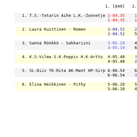
                                     1. [049]   2.
   1. T.S.-Totarin Aihe L.K.-Zonnetje 
1-04.35
1
1-04.35
1
   2. Laura Kuittinen - Romeo         
2-04.52
2
2-04.52
    5
   3. Sanna Rönkkö - Sakkariini       
3-05.19
    4
3-05.19
    6
   4. K.S-Vilma S.K-Poppis H.K-Arttu  4-05.48    
3
                                      4-05.48    
2
   5. SL-Diiv TK-Rita AK-Mant HP-Sirp 6-06.54    6
                                      6-06.54    
3
   6. Elina Heikkinen - Pithy         5-06.10    5
                                      5-06.10    4