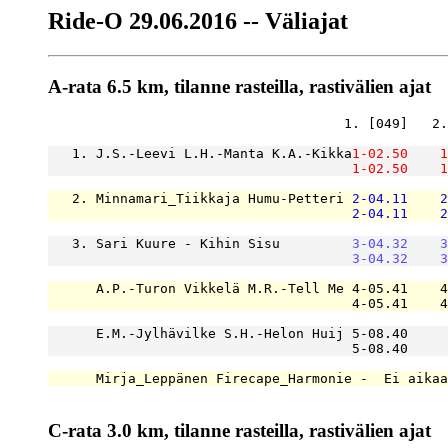
Ride-O 29.06.2016 -- Väliajat
A-rata 6.5 km, tilanne rasteilla, rastivälien ajat
                                     1. [049]   2.
   1. J.S.-Leevi L.H.-Manta K.A.-Kikka
1-02.50
1
1-02.50
1
   2. Minnamari_Tiikkaja Humu-Petteri 
2-04.11
2
2-04.11
2
   3. Sari Kuure - Kihin Sisu         
3-04.32
3
3-04.32
3
      A.P.-Turon Vikkelä M.R.-Tell Me 4-05.41    4
                                      4-05.41    4
      E.M.-Jylhävilke S.H.-Helon Huij 5-08.40     
                                      5-08.40     
      Mirja_Leppänen Firecape_Harmonie -  Ei aikaa

C-rata 3.0 km, tilanne rasteilla, rastivälien ajat