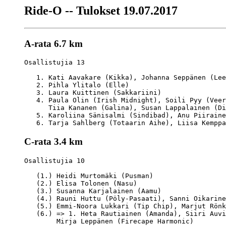
Ride-O -- Tulokset 19.07.2017
A-rata 6.7 km
Osallistujia 13

   1. Kati Aavakare (Kikka), Johanna Seppänen (Lee
   2. Pihla Ylitalo (Elle)                        
   3. Laura Kuittinen (Sakkariini)                
   4. Paula Olin (Irish Midnight), Soili Pyy (Veer
      Tiia Kananen (Galina), Susan Lappalainen (Di
   5. Karoliina Sänisalmi (Sindibad), Anu Piiraine
C-rata 3.4 km
Osallistujia 10	

   (1.) Heidi Murtomäki (Pusman)                  
   (2.) Elisa Tolonen (Nasu)                      
   (3.) Susanna Karjalainen (Aamu)                
   (4.) Rauni Huttu (Pöly-Pasaati), Sanni Oikarine
   (5.) Emmi-Noora Lukkari (Tip Chip), Marjut Rönk
   (6.) => 1. Heta Rautiainen (Amanda), Siiri Auvi