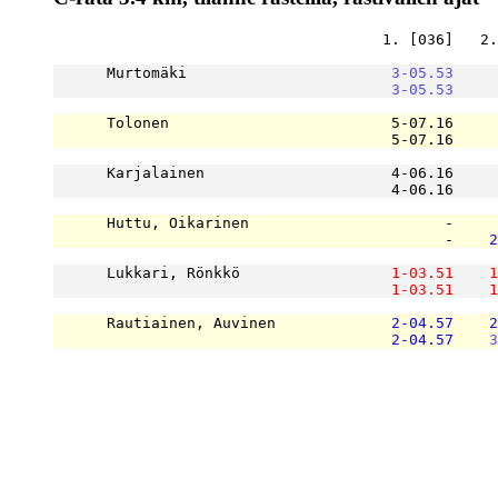
                                     1. [036]   2.
      Murtomäki                       
3-05.53
     
3-05.53
     
      Tolonen                         5-07.16     
                                      5-07.16     
      Karjalainen       	      4-06.16          -          -          -          -          -          -          -          -     53.05

                                      4-06.16     
      Huttu, Oikarinen	                    -          -          -          -          -          -          -          -          -     55.30

                                            -    
2
      Lukkari, Rönkkö                 
1-03.51
1
1-03.51
1
      Rautiainen, Auvinen    	      
2-04.57
2
2-04.57
3