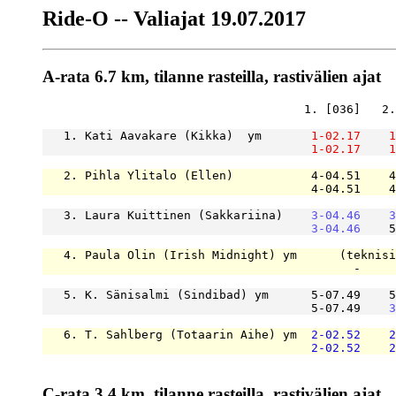
Ride-O -- Valiajat 19.07.2017
A-rata 6.7 km, tilanne rasteilla, rastivälien ajat
                                     1. [036]   2.
   1. Kati Aavakare (Kikka)  ym       
1-02.17
1
1-02.17
1
   2. Pihla Ylitalo (Ellen)           4-04.51    4
                                      4-04.51    4
   3. Laura Kuittinen (Sakkariina)    
3-04.46
3
3-04.46
    5
   4. Paula Olin (Irish Midnight) ym      (teknisi
                                            -     
   5. K. Sänisalmi (Sindibad) ym      5-07.49    5
                                      5-07.49    
3
   6. T. Sahlberg (Totaarin Aihe) ym  
2-02.52
2
2-02.52
2
C-rata 3.4 km, tilanne rasteilla, rastivälien ajat