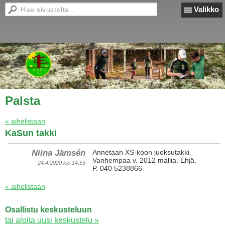
Valikko
Palsta
« aihelistaan
KaSun takki
Niina Jämsén
Annetaan XS-koon juoksutakki.
Vanhempaa v. 2012 mallia. Ehjä.
24.4.2020 klo 14:53
P. 040 5238866
« aihelistaan
Osallistu keskusteluun
tai aloita uusi keskustelu »