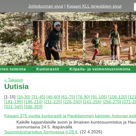
Johtokunnan sivut
|
Kajaani KLL järjestäjien sivut
rten toiminta
Kuntorastit
Kilpailu- ja valmennustoiminta
« Takaisin
Uutisia
[1-15]
[16-30]
[31-45]
[46-60]
[61-75]
[76-90]
[91-105]
[106-120]
[12
[181-195]
[196-210]
[211-225]
[226-240]
[241-255]
[256-270]
[271-2
[331-345]
[346-359]
Kajaani 375-vuotta kuntorastit ja Haukilammen kämpän historian esit
Kaikille kajaanilaisille avoin ja ilmainen kuntosuunnistus ja H
sunnuntaina 24.5. iltapäivällä.
Suunnistusharjoitus Jormuassa ti 28.4.
(22.4.2026)