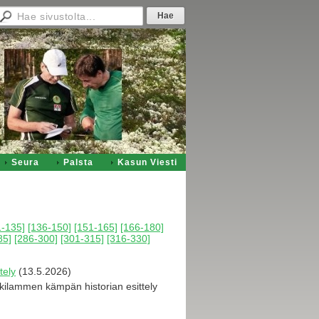
Seura
Palsta
Kasun Viesti
1-135]
[136-150]
[151-165]
[166-180]
85]
[286-300]
[301-315]
[316-330]
tely
(13.5.2026)
aukilammen kämpän historian esittely