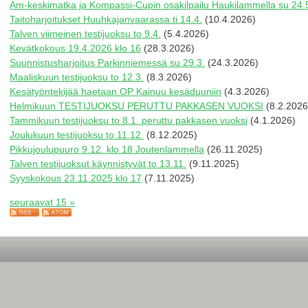
Am-keskimatka ja Kompassi-Cupin osakilpailu Haukilammella su 24.
Taitoharjoitukset Huuhkajanvaarassa ti 14.4.
(10.4.2026)
Talven viimeinen testijuoksu to 9.4.
(5.4.2026)
Kevätkokous 19.4.2026 klo 16
(28.3.2026)
Suunnistusharjoitus Parkinniemessä su 29.3.
(24.3.2026)
Maaliskuun testijuoksu to 12.3.
(8.3.2026)
Kesätyöntekijää haetaan OP Kainuu kesäduuniin
(4.3.2026)
Helmikuun TESTIJUOKSU PERUTTU PAKKASEN VUOKSI
(8.2.2026
Tammikuun testijuoksu to 8.1. peruttu pakkasen vuoksi
(4.1.2026)
Joulukuun testijuoksu to 11.12.
(8.12.2025)
Pikkujoulupuuro 9.12. klo 18 Joutenlammella
(26.11.2025)
Talven testijuoksut käynnistyvät to 13.11.
(9.11.2025)
Syyskokous 23.11.2025 klo 17
(7.11.2025)
seuraavat 15 »