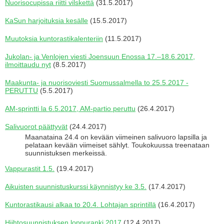
Nuorisocupissa riitti vilskettä
(31.5.2017)
KaSun harjoituksia kesälle
(15.5.2017)
Muutoksia kuntorastikalenteriin
(11.5.2017)
Jukolan- ja Venlojen viesti Joensuun Enossa 17.–18.6.2017,
ilmoittaudu nyt
(8.5.2017)
Maakunta- ja nuorisoviesti Suomussalmella to 25.5.2017 -
PERUTTU
(5.5.2017)
AM-sprintti la 6.5.2017, AM-partio peruttu
(26.4.2017)
Salivuorot päättyvät
(24.4.2017)
Maanataina 24.4 on kevään viimeinen salivuoro lapsilla ja
pelataan kevään viimeiset sählyt. Toukokuussa treenataan
suunnistuksen merkeissä.
Vappurastit 1.5.
(19.4.2017)
Aikuisten suunnistuskurssi käynnistyy ke 3.5.
(17.4.2017)
Kuntorastikausi alkaa to 20.4. Lohtajan sprintillä
(16.4.2017)
Hiihtosuunnistuksen loppuranki 2017
(12.4.2017)