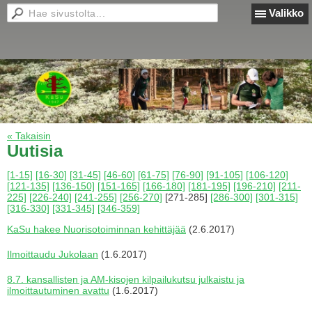
Valikko
« Takaisin
Uutisia
[1-15]
[16-30]
[31-45]
[46-60]
[61-75]
[76-90]
[91-105]
[106-120]
[121-135]
[136-150]
[151-165]
[166-180]
[181-195]
[196-210]
[211-
225]
[226-240]
[241-255]
[256-270]
[271-285]
[286-300]
[301-315]
[316-330]
[331-345]
[346-359]
KaSu hakee Nuorisotoiminnan kehittäjää
(2.6.2017)
Ilmoittaudu Jukolaan
(1.6.2017)
8.7. kansallisten ja AM-kisojen kilpailukutsu julkaistu ja
ilmoittautuminen avattu
(1.6.2017)