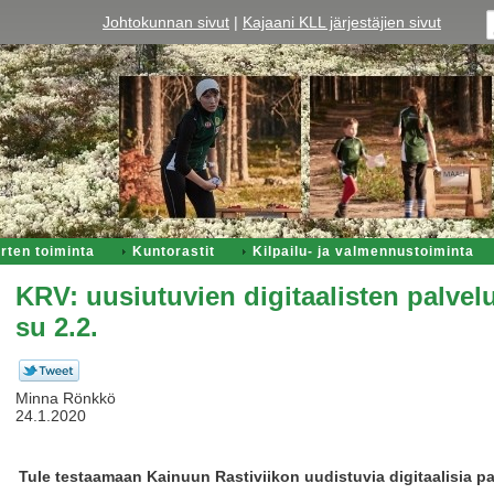
Johtokunnan sivut
|
Kajaani KLL järjestäjien sivut
rten toiminta
Kuntorastit
Kilpailu- ja valmennustoiminta
KRV: uusiutuvien digitaalisten palvel
su 2.2.
Minna Rönkkö
24.1.2020
Tule testaamaan Kainuun Rastiviikon uudistuvia digitaalisia pa