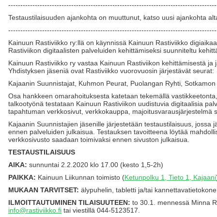
--------------------------------------------------------------------------------------
Testaustilaisuuden ajankohta on muuttunut, katso uusi ajankohta alt
--------------------------------------------------------------------------------------
Kainuun Rastiviikko ry:llä on käynnissä Kainuun Rastiviikko digiai
Rastiviikon digitaalisten palveluiden kehittämiseksi suunniteltu kehi
Kainuun Rastiviikko ry vastaa Kainuun Rastiviikon kehittämisestä ja 
Yhdistyksen jäseniä ovat Rastiviikko vuorovuosin järjestävät seurat:
Kajaanin Suunnistajat, Kuhmon Peurat, Puolangan Ryhti, Sotkamo
Osa hankkeen omarahoituksesta katetaan tekemällä vastikkeetonta, 
talkootyönä testataan Kainuun Rastiviikon uudistuvia digitaalisia pa
tapahtuman verkkosivut, verkkokauppa, majoitusvarausjärjestelmä s
Kajaanin Suunnistajien jäsenille järjestetään testaustilaisuus, jossa 
ennen palveluiden julkaisua. Testauksen tavoitteena löytää mahdollise
verkkosivusto saadaan toimivaksi ennen sivuston julkaisua.
TESTAUSTILAISUUS
AIKA:
sunnuntai 2.2.2020 klo 17.00 (kesto 1,5-2h)
PAIKKA:
Kainuun Liikunnan toimisto (
Ketunpolku 1, Tieto 1, Kajaani
MUKAAN TARVITSET:
älypuhelin, tabletti ja/tai kannettavatietokone
ILMOITTAUTUMINEN TILAISUUTEEN:
to 30.1. mennessä Minna R
info@rastiviikko.fi
tai viestillä 044-5123517.