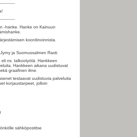
----------
a!
----------
kaan -hanke. Hanke on Kainuun
ttämishanke.
järjestämisen koordinoinnista.
n Jymy ja Suomussalmen Rasti.
eli ns. talkootyötä. Hankkeen
lveluita. Hankkeen aikana uudistuvat
ekä graafinen ilme.
jäsenet testaavat uudistuvia palveluita
t korjaustarpeet, jolloin
)
önkölle sähköpostitse