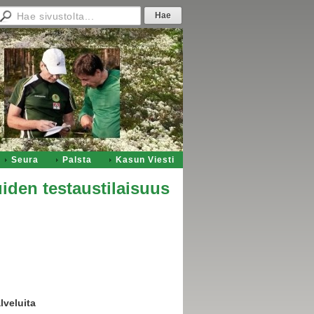
Seura
Palsta
Kasun Viesti
uiden testaustilaisuus
lveluita