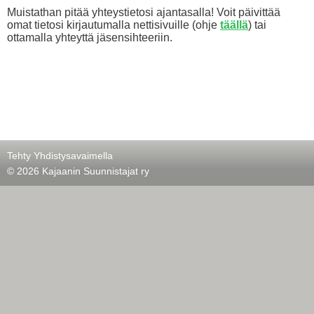
Muistathan pitää yhteystietosi ajantasalla! Voit päivittää
omat tietosi kirjautumalla nettisivuille (ohje
täällä
) tai
ottamalla yhteyttä jäsensihteeriin.
Tehty Yhdistysavaimella
©
2026 Kajaanin Suunnistajat ry