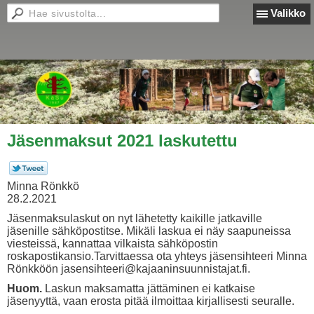
Valikko
Jäsenmaksut 2021 laskutettu
Minna Rönkkö
28.2.2021
Jäsenmaksulaskut on nyt lähetetty kaikille jatkaville
jäsenille sähköpostitse. Mikäli laskua ei näy saapuneissa
viesteissä, kannattaa vilkaista sähköpostin
roskapostikansio.Tarvittaessa ota yhteys jäsensihteeri Minna
Rönkköön jasensihteeri@kajaaninsuunnistajat.fi.
Huom.
Laskun maksamatta jättäminen ei katkaise
jäsenyyttä, vaan erosta pitää ilmoittaa kirjallisesti seuralle.