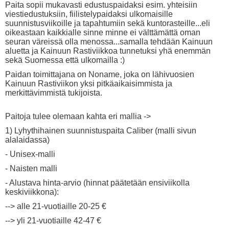
Paita sopii mukavasti edustuspaidaksi esim. yhteisiin
viestiedustuksiin, fiilistelypaidaksi ulkomaisille
suunnistusviikoille ja tapahtumiin sekä kuntorasteille...eli
oikeastaan kaikkialle sinne minne ei välttämättä oman
seuran väreissä olla menossa...samalla tehdään Kainuun
aluetta ja Kainuun Rastiviikkoa tunnetuksi yhä enemmän
sekä Suomessa että ulkomailla :)
Paidan toimittajana on Noname, joka on lähivuosien
Kainuun Rastiviikon yksi pitkäaikaisimmista ja
merkittävimmistä tukijoista.
Paitoja tulee olemaan kahta eri mallia ->
1) Lyhythihainen suunnistuspaita Caliber (malli sivun
alalaidassa)
- Unisex-malli
- Naisten malli
- Alustava hinta-arvio (hinnat päätetään ensiviikolla
keskiviikkona):
--> alle 21-vuotiaille 20-25 €
--> yli 21-vuotiaille 42-47 €