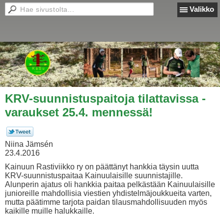
Valikko
KRV-suunnistuspaitoja tilattavissa -
varaukset 25.4. mennessä!
Niina Jämsén
23.4.2016
Kainuun Rastiviikko ry on päättänyt hankkia täysin uutta
KRV-suunnistuspaitaa Kainuulaisille suunnistajille.
Alunperin ajatus oli hankkia paitaa pelkästään Kainuulaisille
junioreille mahdollisia viestien yhdistelmäjoukkueita varten,
mutta päätimme tarjota paidan tilausmahdollisuuden myös
kaikille muille halukkaille.