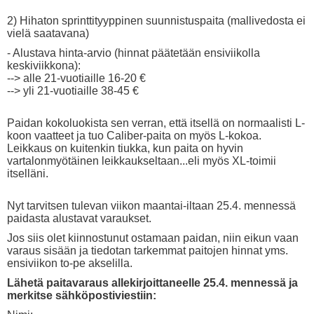
2) Hihaton sprinttityyppinen suunnistuspaita (mallivedosta ei
vielä saatavana)
- Alustava hinta-arvio (hinnat päätetään ensiviikolla
keskiviikkona):
--> alle 21-vuotiaille 16-20 €
--> yli 21-vuotiaille 38-45 €
Paidan kokoluokista sen verran, että itsellä on normaalisti L-
koon vaatteet ja tuo Caliber-paita on myös L-kokoa.
Leikkaus on kuitenkin tiukka, kun paita on hyvin
vartalonmyötäinen leikkaukseltaan...eli myös XL-toimii
itselläni.
Nyt tarvitsen tulevan viikon maantai-iltaan 25.4. mennessä
paidasta alustavat varaukset.
Jos siis olet kiinnostunut ostamaan paidan, niin eikun vaan
varaus sisään ja tiedotan tarkemmat paitojen hinnat yms.
ensiviikon to-pe akselilla.
Lähetä paitavaraus allekirjoittaneelle 25.4. mennessä ja
merkitse sähköpostiviestiin: