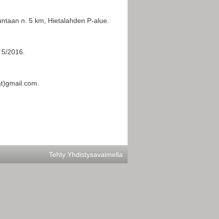
untaan n. 5 km, Hietalahden P-alue.
y 5/2016.
at)gmail.com.
Tehty Yhdistysavaimella