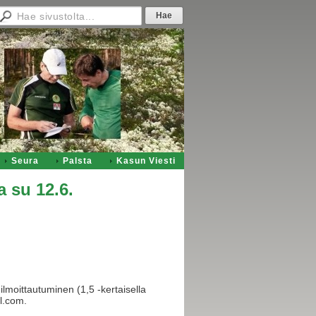
Seura
Palsta
Kasun Viesti
 su 12.6.
lmoittautuminen (1,5 -kertaisella
l.com.