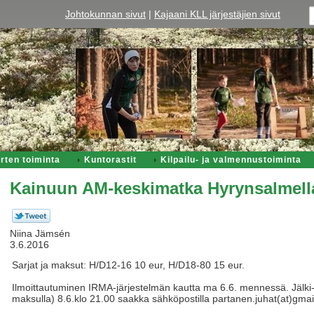
Johtokunnan sivut
|
Kajaani KLL järjestäjien sivut
rten toiminta
Kuntorastit
Kilpailu- ja valmennustoiminta
Kainuun AM-keskimatka Hyrynsalmella
Niina Jämsén
3.6.2016
Sarjat ja maksut: H/D12-16 10 eur, H/D18-80 15 eur.
Ilmoittautuminen IRMA-järjestelmän kautta ma 6.6. mennessä. Jälki-i
maksulla) 8.6.klo 21.00 saakka sähköpostilla partanen.juhat(at)gmai