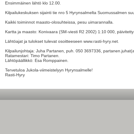
Ensimmäinen lähtö klo 12.00.
Kilpailukeskuksen sijainti tie nro 5 Hyrynsalmelta Suomussalmen su
Kaikki toiminnot maasto-olosuhteissa, pesu uimarannalla.
Kartta ja maasto: Konivaara (SM-viesti R2 2002) 1:10 000, päivitett
Lähtöajat ja tulokset tulevat osoitteeseen www.rasti-hyry.net.
Kilpailunjohtaja: Juha Partanen, puh. 050 3697336, partanen.juhat(
Ratamestari: Timo Partanen.
Lähtöpäällikkö: Esa Romppainen.
Tervetuloa Jukola-viimeistelyyn Hyrynsalmelle!
Rasti-Hyry