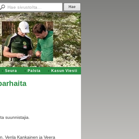
Seura
Palsta
Kasun Viesti
parhaita
a suunnistajia.
n, Venla Kankainen ja Veera