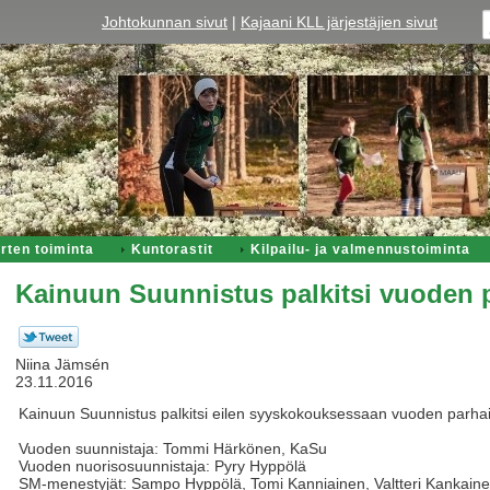
Johtokunnan sivut
|
Kajaani KLL järjestäjien sivut
rten toiminta
Kuntorastit
Kilpailu- ja valmennustoiminta
Kainuun Suunnistus palkitsi vuoden 
Niina Jämsén
23.11.2016
Kainuun Suunnistus palkitsi eilen syyskokouksessaan vuoden parhait
Vuoden suunnistaja: Tommi Härkönen, KaSu
Vuoden nuorisosuunnistaja: Pyry Hyppölä
SM-menestyjät: Sampo Hyppölä, Tomi Kanniainen, Valtteri Kankaine