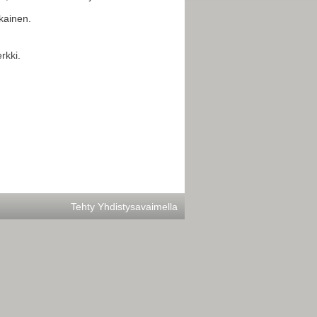
kainen.
rkki.
Tehty Yhdistysavaimella