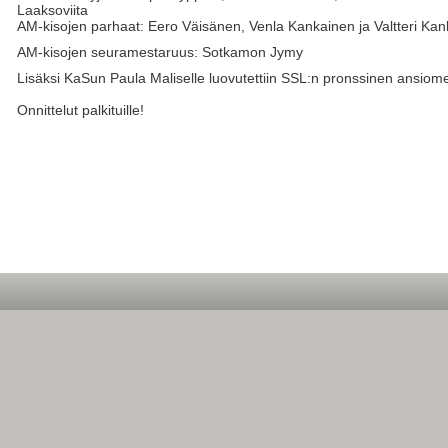
Laaksoviita
AM-kisojen parhaat: Eero Väisänen, Venla Kankainen ja Valtteri Kan
AM-kisojen seuramestaruus: Sotkamon Jymy
Lisäksi KaSun Paula Maliselle luovutettiin SSL:n pronssinen ansiome
Onnittelut palkituille!