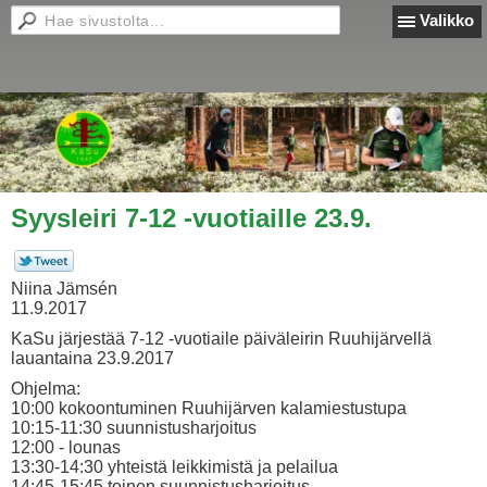
Valikko
Syysleiri 7-12 -vuotiaille 23.9.
Niina Jämsén
11.9.2017
KaSu järjestää 7-12 -vuotiaile päiväleirin Ruuhijärvellä
lauantaina 23.9.2017
Ohjelma:
10:00 kokoontuminen Ruuhijärven kalamiestustupa
10:15-11:30 suunnistusharjoitus
12:00 - lounas
13:30-14:30 yhteistä leikkimistä ja pelailua
14:45-15:45 toinen suunnistusharjoitus