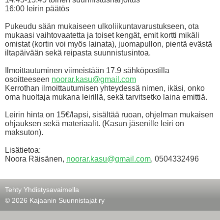
16:00 leirin päätös
Pukeudu sään mukaiseen ulkoliikuntavarustukseen, ota
mukaasi vaihtovaatetta ja toiset kengät, emit kortti mikäli
omistat (kortin voi myös lainata), juomapullon, pientä evästä
iltapäivään sekä reipasta suunnistusintoa.
Ilmoittautuminen viimeistään 17.9 sähköpostilla
osoitteeseen
noorar.kasu@gmail.com
Kerrothan ilmoittautumisen yhteydessä nimen, ikäsi, onko
oma huoltaja mukana leirillä, sekä tarvitsetko laina emittiä.
Leirin hinta on 15€/lapsi, sisältää ruoan, ohjelman mukaisen
ohjauksen sekä materiaalit. (Kasun jäsenille leiri on
maksuton).
Lisätietoa:
Noora Räisänen,
noorar.kasu@gmail.com
, 0504332496
Tehty Yhdistysavaimella
©
2026 Kajaanin Suunnistajat ry