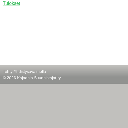
Tulokset
Tehty Yhdistysavaimella
©
2026 Kajaanin Suunnistajat ry