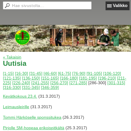
Valikko
« Takaisin
Uutisia
[1-15]
[16-30]
[31-45]
[46-60]
[61-75]
[76-90]
[91-105]
[106-120]
[121-135]
[136-150]
[151-165]
[166-180]
[181-195]
[196-210]
[211-
225]
[226-240]
[241-255]
[256-270]
[271-285]
[286-300]
[301-315]
[316-330]
[331-345]
[346-359]
Kevätkokous 23.4.
(31.3.2017)
Leimausleirille
(31.3.2017)
Tommi Härköselle sponssitukea
(26.3.2017)
Pirjolle SM-hopeaa erikoispitkältä
(25.3.2017)