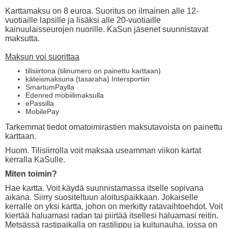
Karttamaksu on 8 euroa. Suoritus on ilmainen alle 12-
vuotiaille lapsille ja lisäksi alle 20-vuotiaille
kainuulaisseurojen nuorille. KaSun jäsenet suunnistavat
maksutta.
Maksun voi suorittaa
tilisiirtona (tilinumero on painettu karttaan)
käteismaksuna (tasaraha) Intersportiin
SmartumPaylla
Edenred mobiilimaksulla
ePassilla
MobilePay
Tarkemmat tiedot omatoimirastien maksutavoista on painettu
karttaan.
Huom. Tilisiirrolla voit maksaa useamman viikon kartat
kerralla KaSulle.
Miten toimin?
Hae kartta. Voit käydä suunnistamassa itselle sopivana
aikana. Siirry suositeltuun aloituspaikkaan. Jokaiselle
kerralle on yksi kartta, johon on merkitty ratavaihtoehdot. Voit
kiertää haluamasi radan tai piirtää itsellesi haluamasi reitin.
Metsässä rastipaikalla on rastilippu ja kuitunauha, jossa on