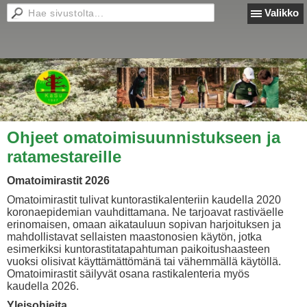
Valikko
Ohjeet omatoimisuunnistukseen ja
ratamestareille
Omatoimirastit 2026
Omatoimirastit tulivat kuntorastikalenteriin kaudella 2020
koronaepidemian vauhdittamana. Ne tarjoavat rastiväelle
erinomaisen, omaan aikatauluun sopivan harjoituksen ja
mahdollistavat sellaisten maastonosien käytön, jotka
esimerkiksi kuntorastitatapahtuman paikoitushaasteen
vuoksi olisivat käyttämättömänä tai vähemmällä käytöllä.
Omatoimirastit säilyvät osana rastikalenteria myös
kaudella 2026.
Yleisohjeita