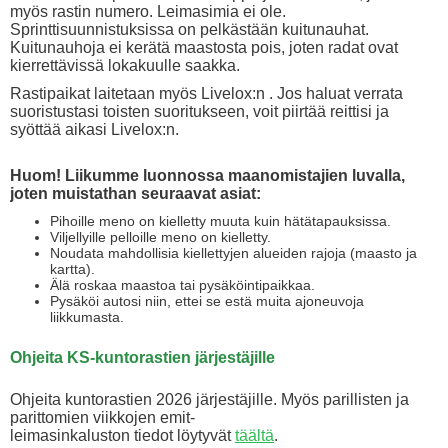
myös rastin numero. Leimasimia ei ole.
Sprinttisuunnistuksissa on pelkästään kuitunauhat.
Kuitunauhoja ei kerätä maastosta pois, joten radat ovat
kierrettävissä lokakuulle saakka.
Rastipaikat laitetaan myös Livelox:n . Jos haluat verrata
suoristustasi toisten suoritukseen, voit piirtää reittisi ja
syöttää aikasi Livelox:n.
Huom! Liikumme luonnossa maanomistajien luvalla,
joten muistathan seuraavat asiat:
Pihoille meno on kielletty muuta kuin hätätapauksissa.
Viljellyille pelloille meno on kielletty.
Noudata mahdollisia kiellettyjen alueiden rajoja (maasto ja
kartta).
Älä roskaa maastoa tai pysäköintipaikkaa.
Pysäköi autosi niin, ettei se estä muita ajoneuvoja
liikkumasta.
Ohjeita KS-kuntorastien järjestäjille
Ohjeita kuntorastien 2026 järjestäjille. Myös parillisten ja
parittomien viikkojen emit-
leimasinkaluston tiedot löytyvät
täältä
.