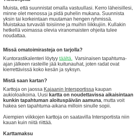
Muista, että suunnistat omalla vastuullasi. Kerro läheisillesi,
minne olet menossa ja pidä puhelin mukana. Suunnista
yksin tai korkeintaan muutaman hengen ryhmissä.
Muistakaa turvaväli toisiinne ja muihin liikkujiin. Kullakin
hetkellä voimassa olevia viranomaisten ohjeita tulee
noudattaa.
Missä omatoimirasteja on tarjolla?
Kuntorastikalenteri löytyy
täältä
.
Varsinaisen tapahtuma-
ajan jälkeen rasteille jää kuitunauhat, joten radat ovat
kierrettävissä koko kesän ja syksyn.
Mistä saan kartan?
Karttoja on jaossa
Kajaanin Intersportissa
kaupan
aukioloaikoina. Uusi
kartta on noudettavissa aikaisintaan
kunkin tapahtuman aloituspäivän aamuna
, mutta voit
hakea sen tapahtuma-aikana milloin sinulle sopii.
Aiempien viikkojen karttoja on saatavilla Intersportista niin
kauan kuin niitä riittää.
Karttamaksu