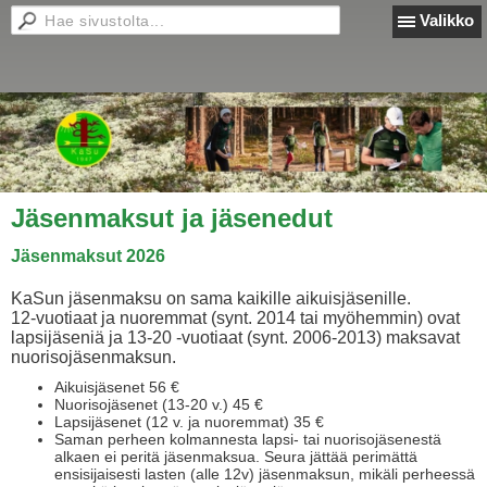
Valikko
Jäsenmaksut ja jäsenedut
Jäsenmaksut 2026
KaSun jäsenmaksu on sama kaikille aikuisjäsenille.
12-vuotiaat ja nuoremmat (synt. 2014 tai myöhemmin) ovat
lapsijäseniä ja 13-20 -vuotiaat (synt. 2006-2013) maksavat
nuorisojäsenmaksun.
Aikuisjäsenet 56 €
Nuorisojäsenet (13-20 v.) 45 €
Lapsijäsenet (12 v. ja nuoremmat) 35 €
Saman perheen kolmannesta lapsi- tai nuorisojäsenestä
alkaen ei peritä jäsenmaksua. Seura jättää perimättä
ensisijaisesti lasten (alle 12v) jäsenmaksun, mikäli perheessä