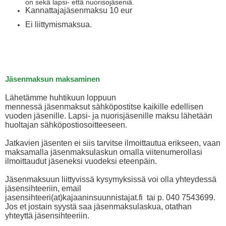
on sekä lapsi- että nuorisojäseniä.
Kannattajajäsenmaksu 10 eur
Ei liittymismaksua.
Jäsenmaksun maksaminen
Lähetämme huhtikuun loppuun
mennessä jäsenmaksut sähköpostitse kaikille edellisen
vuoden jäsenille. Lapsi- ja nuorisjäsenille maksu lähetään
huoltajan sähköpostiosoitteeseen.
Jatkavien jäsenten ei siis tarvitse ilmoittautua erikseen, vaan
maksamalla jäsenmaksulaskun omalla viitenumerollasi
ilmoittaudut jäseneksi vuodeksi eteenpäin.
Jäsenmaksuun liittyvissä kysymyksissä voi olla yhteydessä
jäsensihteeriin, email
jasensihteeri(at)kajaaninsuunnistajat.fi tai p. 040 7543699.
Jos et jostain syystä saa jäsenmaksulaskua, otathan
yhteyttä jäsensihteeriin.